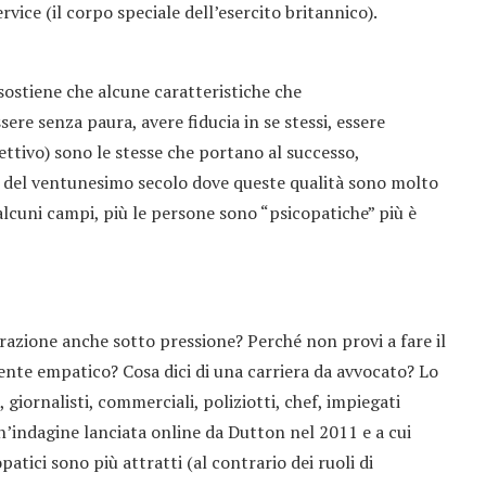
vice (il corpo speciale dell’esercito britannico).
sostiene che alcune caratteristiche che
sere senza paura, avere fiducia in se stessi, essere
iettivo) sono le stesse che portano al successo,
a del ventunesimo secolo dove queste qualità sono molto
alcuni campi, più le persone sono “psicopatiche” più è
azione anche sotto pressione? Perché non provi a fare il
nte empatico? Cosa dici di una carriera da avvocato? Lo
 giornalisti, commerciali, poliziotti, chef, impiegati
un’indagine lanciata online da Dutton nel 2011 e a cui
atici sono più attratti (al contrario dei ruoli di