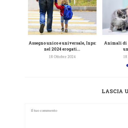
razione
Assegno unico e universale, Inps:
Animali di 
lioni di...
nel 2024 erogati...
un
4
18 Ottobre 2024
18
LASCIA