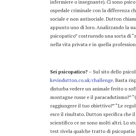
infermiere o insegnante). Ci sono psic
ospedale criminale con la differenza ch
sociale e non antisociale. Dutton chia
appunto uno di loro. Analizzando la su
psicopatico” costruendo una sorta di “
nella vita privata e in quella profession
Sei psicopatico? –
Sul sito dello psicol
kevindutton.co.uk/challenge
. Basta ri
disturba vedere un animale ferito o soff
montagne russe e il paracadutismo?” “Q
raggiungere il tuo obiettivo?” “Le regol
esce il risultato. Dutton specifica che i
scientifico ce ne sono molti altri. Lo st
test rivela qualche tratto di psicopatia