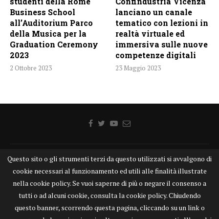
studenti della Rome
Confindustria Vicenza
Business School
lanciano un canale
all’Auditorium Parco
tematico con lezioni in
della Musica per la
realtà virtuale ed
Graduation Ceremony
immersiva sulle nuove
2023
competenze digitali
2 Ottobre 2023
23 Maggio 2023
Home
Chi siamo
Disclaimer
Cookie
Contatti
Questo sito o gli strumenti terzi da questo utilizzati si avvalgono di
cookie necessari al funzionamento ed utili alle finalità illustrate
Privacy Policy
KONGTV
nella cookie policy. Se vuoi saperne di più o negare il consenso a
KONGnews ©KONG Comunicazione s.r.l. - P.IVA: 15049871005
tutti o ad alcuni cookie, consulta la cookie policy. Chiudendo
Alcune delle foto pubblicate su KONGnews.it sono state prese da Internet,
questo banner, scorrendo questa pagina, cliccando su un link o
e valutate di pubblico dominio. Qualora i soggetti o gli autori delle stesse