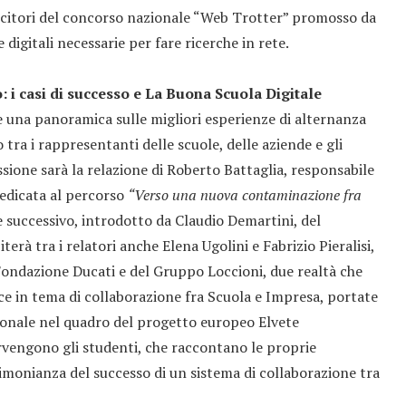
ncitori del concorso nazionale “Web Trotter” promosso da
igitali necessarie per fare ricerche in rete.
: i casi di successo e La Buona Scuola Digitale
e una panoramica sulle migliori esperienze di alternanza
tra i rappresentanti delle scuole, delle aziende e gli
ssione sarà la relazione di Roberto Battaglia, responsabile
dedicata al percorso
“Verso una nuova contaminazione fra
ne successivo, introdotto da Claudio Demartini, del
rà tra i relatori anche Elena Ugolini e Fabrizio Pieralisi,
ondazione Ducati e del Gruppo Loccioni, due realtà che
ce in tema di collaborazione fra Scuola e Impresa, portate
ionale nel quadro del progetto europeo Elvete
ervengono gli studenti, che raccontano le proprie
imonianza del successo di un sistema di collaborazione tra