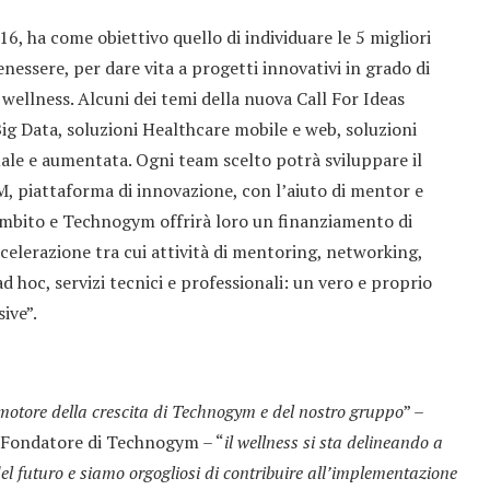
6, ha come obiettivo quello di individuare le 5 migliori
nessere, per dare vita a progetti innovativi in grado di
 wellness. Alcuni dei temi della nuova Call For Ideas
Big Data, soluzioni Healthcare mobile e web, soluzioni
tuale e aumentata. Ogni team scelto potrà sviluppare il
, piattaforma di innovazione, con l’aiuto di mentor e
’ambito e Technogym offrirà loro un finanziamento di
accelerazione tra cui attività di mentoring, networking,
 ad hoc, servizi tecnici e professionali: un vero e proprio
ive”.
motore della crescita di Technogym e del nostro gruppo
” –
e Fondatore di Technogym – “
il wellness si sta delineando a
el futuro e siamo orgogliosi di contribuire all’implementazione