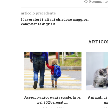
0 commento
articolo precedente
I lavoratori italiani chiedono maggiori
competenze digitali
ARTICO
razione
Assegno unico e universale, Inps:
Animali di 
lioni di...
nel 2024 erogati...
un