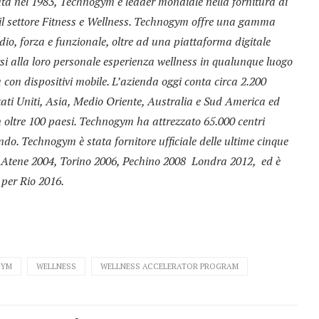
a nel 1983, Technogym è leader mondiale nella fornitura di
er il settore Fitness e Wellness. Technogym offre una gamma
dio, forza e funzionale, oltre ad una piattaforma digitale
rsi alla loro personale esperienza wellness in qualunque luogo
 con dispositivi mobile.
L’azienda oggi conta circa 2.200
Stati Uniti, Asia, Medio Oriente, Australia e Sud America ed
n oltre 100 paesi. Technogym ha attrezzato 65.000 centri
ndo. Technogym è stata fornitore ufficiale delle ultime cinque
0, Atene 2004, Torino 2006, Pechino 2008 Londra 2012, ed è
e per Rio 2016.
GYM
WELLNESS
WELLNESS ACCELERATOR PROGRAM