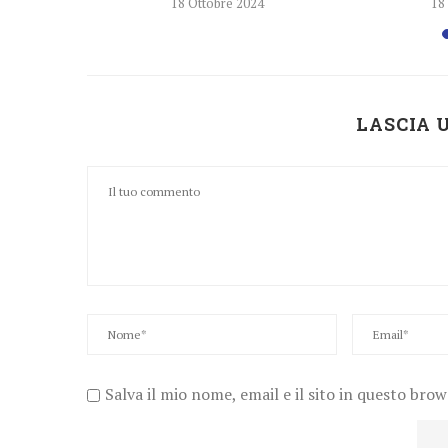
4
18 Ottobre 2024
18
LASCIA
Salva il mio nome, email e il sito in questo bro