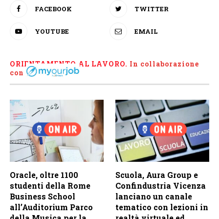
FACEBOOK
TWITTER
YOUTUBE
EMAIL
ORIENTAMENTO AL LAVORO.
I
n collaborazione
con
Oracle, oltre 1100
Scuola, Aura Group e
studenti della Rome
Confindustria Vicenza
Business School
lanciano un canale
all’Auditorium Parco
tematico con lezioni in
della Musica per la
realtà virtuale ed