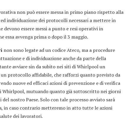
lavorativa non può essere messa in primo piano rispetto alla
e ed individuazione dei protocolli necessari a mettere in
che devono essere messi a punto e resi operativi in
 che essa avvenga prima o dopo il 3 maggio.
ri
non sono legate ad un codice Ateco, ma a procedure
attuazione e di individuazione anche da parte della
ante avviare sin da subito nei siti di Whirlpool un
un protocollo affidabile, che rafforzi quanto previsto da
ndo nuove ed efficaci azioni di prevenzione e di verifica
ti Whirlpool, mutuando quanto già sottoscritto nei giorni
i del nostro Paese. Solo con tale processo avviato sarà
va, in caso contrario metteremo in atto tutte le azioni
salute dei lavoratori.