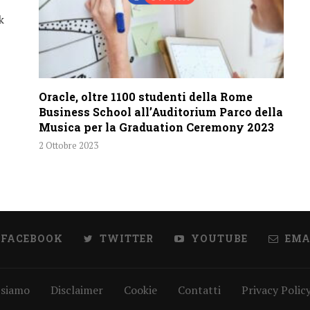
k
Oracle, oltre 1100 studenti della Rome
Business School all’Auditorium Parco della
Musica per la Graduation Ceremony 2023
2 Ottobre 2023
FACEBOOK
TWITTER
YOUTUBE
EMA
 siamo
Disclaimer
Cookie
Contatti
Privacy Polic