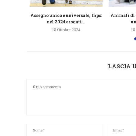
razione
Assegno unico e universale, Inps:
Animali di 
lioni di...
nel 2024 erogati...
un
4
18 Ottobre 2024
18
LASCIA