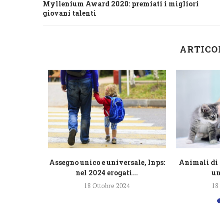
Myllenium Award 2020: premiati i migliori
giovani talenti
ARTICO
razione
Assegno unico e universale, Inps:
Animali di 
lioni di...
nel 2024 erogati...
un
4
18 Ottobre 2024
18