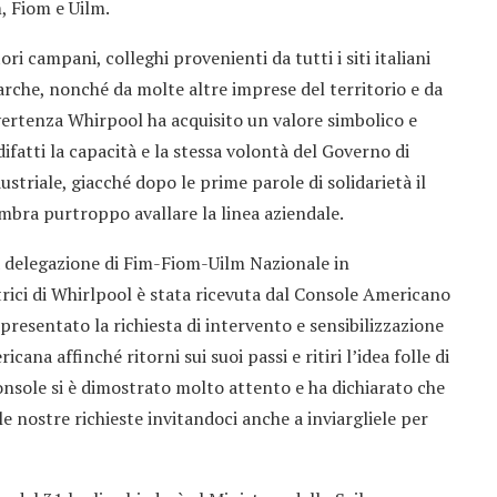
 Fiom e Uilm.
ri campani, colleghi provenienti da tutti i siti italiani
rche, nonché da molte altre imprese del territorio e da
ertenza Whirpool ha acquisito un valore simbolico e
difatti la capacità e la stessa volontà del Governo di
ustriale, giacché dopo le prime parole di solidarietà il
bra purtroppo avallare la linea aziendale.
delegazione di Fim-Fiom-Uilm Nazionale in
rici di Whirlpool è stata ricevuta dal Console Americano
resentato la richiesta di intervento e sensibilizzazione
ana affinché ritorni sui suoi passi e ritiri l’idea folle di
Console si è dimostrato molto attento e ha dichiarato che
e nostre richieste invitandoci anche a inviargliele per