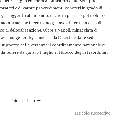
o del 31 luglio chiederà al Ministero dello Sviluppo
voratori e di varare provvedimenti concreti in grado di
 già suggerito alcune misure che in passato potrebbero
amo norme che incentivino gli investimenti, in caso di
aso di delocalizzazione. Oltre a Napoli, minacciata di
ve più generale, a iniziare da Caserta e dalle sedi
 supporto della vertenza il coordinamento nazionale di
 da tenere da qui al 31 luglio e il blocco degli straordinari
0
articolo successivo