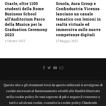
Oracle, oltre 1100
Scuola, Aura Group e
studenti della Rome
Confindustria Vicenza
Business School
lanciano un canale
all’Auditorium Parco
tematico con lezioni in
della Musica per la
realtà virtuale ed
Graduation Ceremony
immersiva sulle nuove
2023
competenze digitali
2 Ottobre 2023
23 Maggio 2023
Questo sito o gli strumenti terzi da questo utilizzati si avvalgono di
Home
Chi siamo
Disclaimer
Cookie
Contatti
cookie necessari al funzionamento ed utili alle finalità illustrate
Privacy Policy
KONGTV
nella cookie policy. Se vuoi saperne di più o negare il consenso a
KONGnews ©KONG Comunicazione s.r.l. - P.IVA: 15049871005
tutti o ad alcuni cookie, consulta la cookie policy. Chiudendo