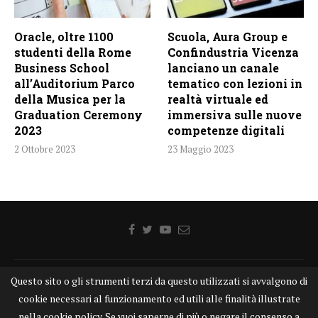
Oracle, oltre 1100
Scuola, Aura Group e
studenti della Rome
Confindustria Vicenza
Business School
lanciano un canale
all’Auditorium Parco
tematico con lezioni in
della Musica per la
realtà virtuale ed
Graduation Ceremony
immersiva sulle nuove
2023
competenze digitali
2 Ottobre 2023
23 Maggio 2023
Home
Chi siamo
Disclaimer
Cookie
Contatti
Questo sito o gli strumenti terzi da questo utilizzati si avvalgono di
cookie necessari al funzionamento ed utili alle finalità illustrate
Privacy Policy
KONGTV
nella cookie policy. Se vuoi saperne di più o negare il consenso a