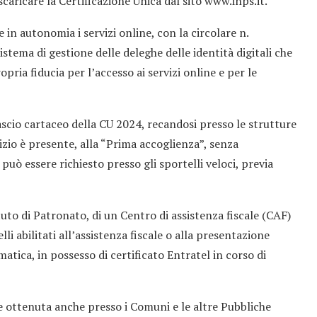
caricare la Certificazione Unica dal sito www.inps.it.
re in autonomia i servizi online, con la circolare n.
istema di gestione delle deleghe delle identità digitali che
ria fiducia per l’accesso ai servizi online e per le
ilascio cartaceo della CU 2024, recandosi presso le strutture
vizio è presente, alla “Prima accoglienza”, senza
o può essere richiesto presso gli sportelli veloci, previa
tituto di Patronato, di un Centro di assistenza fiscale (CAF)
li abilitati all’assistenza fiscale o alla presentazione
ematica, in possesso di certificato Entratel in corso di
e ottenuta anche presso i Comuni e le altre Pubbliche