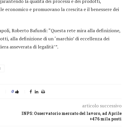
garantendo la qualità dei processi e dei prodotti,
ale economico e promuovano la crescita e il benessere dei
oli, Roberto Bafundi: “Questa rete mira alla definizione,
otti, alla definizione di un ‘marchio’ di eccellenza dei
iera asseverata di legalità’ ”.
I
0
articolo successivo
INPS: Osservatorio mercato del lavoro, ad Aprile
+476 mila posti