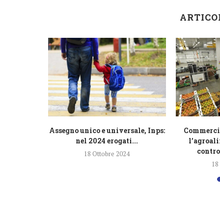
ARTICO
razione
Assegno unico e universale, Inps:
Commercio 
lioni di...
nel 2024 erogati...
l’agroal
contro
4
18 Ottobre 2024
18