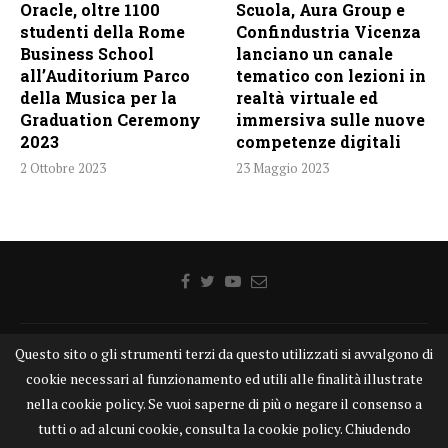
Oracle, oltre 1100
Scuola, Aura Group e
studenti della Rome
Confindustria Vicenza
Business School
lanciano un canale
all’Auditorium Parco
tematico con lezioni in
della Musica per la
realtà virtuale ed
Graduation Ceremony
immersiva sulle nuove
2023
competenze digitali
2 Ottobre 2023
23 Maggio 2023
Questo sito o gli strumenti terzi da questo utilizzati si avvalgono di
Home
Chi siamo
Disclaimer
Cookie
Contatti
cookie necessari al funzionamento ed utili alle finalità illustrate
Privacy Policy
KONGTV
nella cookie policy. Se vuoi saperne di più o negare il consenso a
KONGnews ©KONG Comunicazione s.r.l. - P.IVA: 15049871005
tutti o ad alcuni cookie, consulta la cookie policy. Chiudendo
Alcune delle foto pubblicate su KONGnews.it sono state prese da Internet,