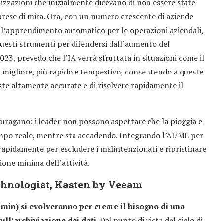
nizzazioni che inizialmente dicevano di non essere state
rese di mira. Ora, con un numero crescente di aziende
 e l’apprendimento automatico per le operazioni aziendali,
questi strumenti per difendersi dall’aumento del
023, prevedo che l’IA verrà sfruttata in situazioni come il
 migliore, più rapido e tempestivo, consentendo a queste
ste altamente accurate e di risolvere rapidamente il
uragano: i leader non possono aspettare che la pioggia e
empo reale, mentre sta accadendo. Integrando l’AI/ML per
rapidamente per escludere i malintenzionati e ripristinare
uzione minima dell’attività.
echnologist, Kasten by Veeam
min) si evolveranno per creare il bisogno di una
ll’archiviazione dei dati.
Dal punto di vista del ciclo di