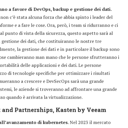
nno a favore di DevOps, backup e gestione dei dati.
non c’è stata alcuna forza che abbia spinto i leader del
orme e a fare le cose. Ora, però, i team si ridurranno e ci
 Dal punto di vista della sicurezza, questo aspetto sarà al
 gestione dei dati, che costituiranno le nostre tre
lmente, la gestione dei dati e in particolare il backup sono
e cose cambieranno man mano che le persone sfrutteranno i
ortabilità delle applicazioni e dei dati. Le persone
zzo di tecnologie specifiche per ottimizzare i risultati
ntinueranno a crescere e DevSecOps sarà una grande
istemi, le aziende si troveranno ad affrontare una grande
o quando è arrivata la virtualizzazione.
t and Partnerships, Kasten by Veeam
e all’avanzamento di kubernetes
. Nel 2023 il mercato