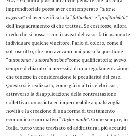
FCA – ed allora possiamo anche pensare che la scelta
imprenditoriale possa aver contemperato
“tutte le
esigenze
” ed aver verificato la “
fattibilità
” e “
profittabilità
”
dell’inquadramento di che trattasi. Se così fosse, allora
credo che si possa – con i caveat del caso- faticosamente
individuare qualche vincitore. Parlo di coloro, come il
sottoscritto, che non avevano mai posto la questione
“
autonomia / subordinazione”
come qualificatoria; avevo
sempre dichiarato la necessità di una regolamentazione
che tenesse in considerazione le peculiarità del caso.
Questo si è realizzato, come già in altri celebri casi,
attraverso la disapplicazione della contrattazione
collettiva conosciuta ed impermeabile a qualsivoglia
novità e la creazione di una forma di trattamento
economico e normativo “
Taylor made
”. Come sempre, in
Italia, tutto viene travisato ed addirittura i più accaniti