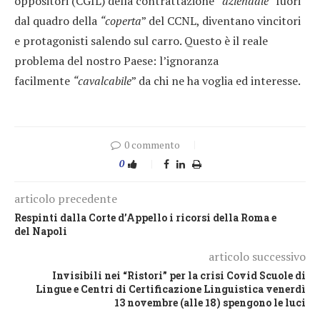
oppositori (CGIL) della contrattazione “
aziendale
” fuori
dal quadro della
“coperta
” del CCNL, diventano vincitori
e protagonisti salendo sul carro. Questo è il reale
problema del nostro Paese: l’ignoranza
facilmente
“cavalcabile
” da chi ne ha voglia ed interesse.
0 commento
0
articolo precedente
Respinti dalla Corte d’Appello i ricorsi della Roma e
del Napoli
articolo successivo
Invisibili nei “Ristori” per la crisi Covid Scuole di
Lingue e Centri di Certificazione Linguistica venerdì
13 novembre (alle 18) spengono le luci