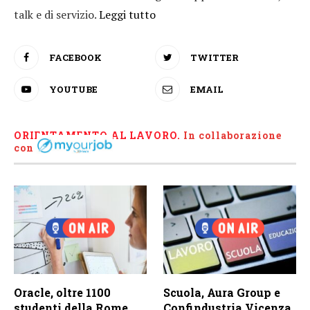
talk e di servizio.
Leggi tutto
FACEBOOK
TWITTER
YOUTUBE
EMAIL
ORIENTAMENTO AL LAVORO.
I
n collaborazione
con
Oracle, oltre 1100
Scuola, Aura Group e
studenti della Rome
Confindustria Vicenza