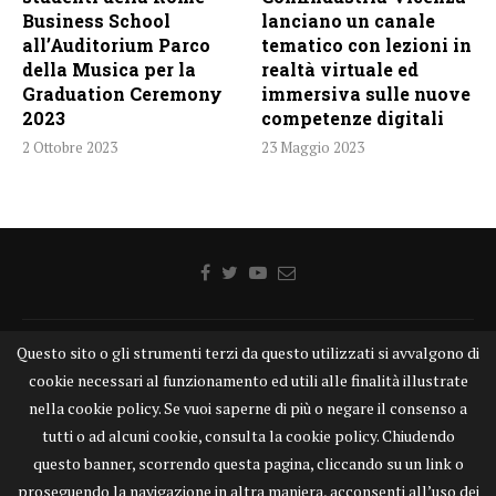
Business School
lanciano un canale
all’Auditorium Parco
tematico con lezioni in
della Musica per la
realtà virtuale ed
Graduation Ceremony
immersiva sulle nuove
2023
competenze digitali
2 Ottobre 2023
23 Maggio 2023
Questo sito o gli strumenti terzi da questo utilizzati si avvalgono di
Home
Chi siamo
Disclaimer
Cookie
Contatti
cookie necessari al funzionamento ed utili alle finalità illustrate
Privacy Policy
KONGTV
nella cookie policy. Se vuoi saperne di più o negare il consenso a
KONGnews ©KONG Comunicazione s.r.l. - P.IVA: 15049871005
tutti o ad alcuni cookie, consulta la cookie policy. Chiudendo
Alcune delle foto pubblicate su KONGnews.it sono state prese da Internet,
questo banner, scorrendo questa pagina, cliccando su un link o
e valutate di pubblico dominio. Qualora i soggetti o gli autori delle stesse
proseguendo la navigazione in altra maniera, acconsenti all’uso dei
avessero qualcosa da eccepire alla loro pubblicazione, non esitino a