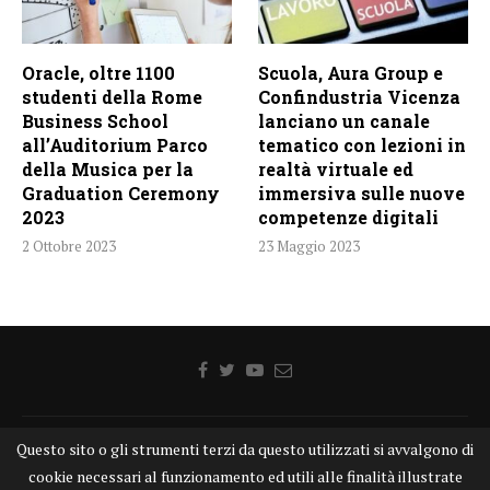
Oracle, oltre 1100
Scuola, Aura Group e
studenti della Rome
Confindustria Vicenza
Business School
lanciano un canale
all’Auditorium Parco
tematico con lezioni in
della Musica per la
realtà virtuale ed
Graduation Ceremony
immersiva sulle nuove
2023
competenze digitali
2 Ottobre 2023
23 Maggio 2023
Questo sito o gli strumenti terzi da questo utilizzati si avvalgono di
Home
Chi siamo
Disclaimer
Cookie
Contatti
cookie necessari al funzionamento ed utili alle finalità illustrate
Privacy Policy
KONGTV