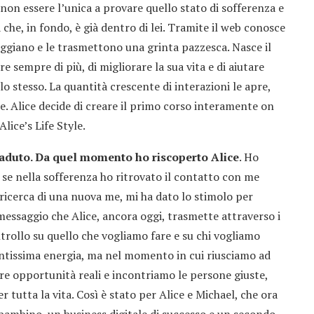
 non essere l’unica a provare quello stato di sofferenza e
 che, in fondo, è già dentro di lei. Tramite il web conosce
ggiano e le trasmettono una grinta pazzesca. Nasce il
re sempre di più, di migliorare la sua vita e di aiutare
o stesso. La quantità crescente di interazioni le apre,
le. Alice decide di creare il primo corso interamente on
lice’s Life Style.
caduto. Da quel momento ho riscoperto Alice
. Ho
 se nella sofferenza ho ritrovato il contatto con me
ricerca di una nuova me, mi ha dato lo stimolo per
 messaggio che Alice, ancora oggi, trasmette attraverso i
ntrollo su quello che vogliamo fare e su chi vogliamo
tantissima energia, ma nel momento in cui riusciamo ad
re opportunità reali e incontriamo le persone giuste,
 tutta la vita. Così è stato per Alice e Michael, che ora
bambino, un business digitale di successo e un secondo