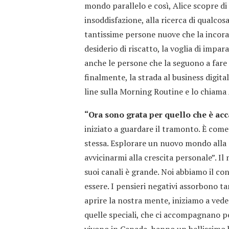
mondo parallelo e così, Alice scopre di
insoddisfazione, alla ricerca di qualcosa
tantissime persone nuove che la incora
desiderio di riscatto, la voglia di impara
anche le persone che la seguono a fare l
finalmente, la strada al business digita
line sulla Morning Routine e lo chiama A
“Ora sono grata per quello che è ac
iniziato a guardare il tramonto. È come
stessa. Esplorare un nuovo mondo alla 
avvicinarmi alla crescita personale”. Il
suoi canali è grande. Noi abbiamo il co
essere. I pensieri negativi assorbono 
aprire la nostra mente, iniziamo a vede
quelle speciali, che ci accompagnano per
vivono in Canada, hanno un bellissimo 