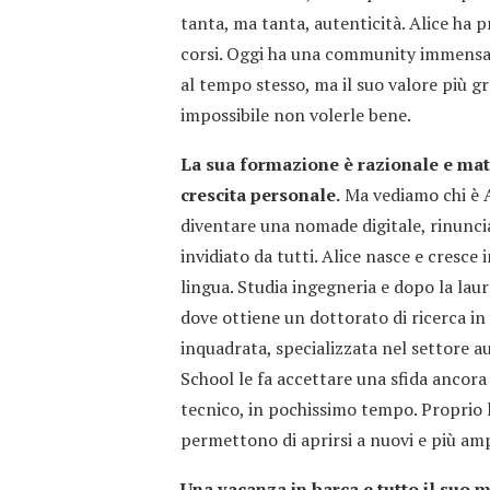
tanta, ma tanta, autenticità. Alice ha p
corsi. Oggi ha una community immensa e
al tempo stesso, ma il suo valore più gra
impossibile non volerle bene.
La sua formazione è razionale e mat
crescita personale.
Ma vediamo chi è Al
diventare una nomade digitale, rinunci
invidiato da tutti. Alice nasce e cresce 
lingua. Studia ingegneria e dopo la laure
dove ottiene un dottorato di ricerca in
inquadrata, specializzata nel settore a
School le fa accettare una sfida ancora
tecnico, in pochissimo tempo. Proprio la
permettono di aprirsi a nuovi e più amp
Una vacanza in barca e tutto il suo