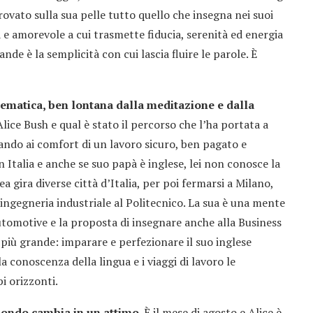
rovato sulla sua pelle tutto quello che insegna nei suoi
 amorevole a cui trasmette fiducia, serenità ed energia
nde è la semplicità con cui lascia fluire le parole. È
ematica, ben lontana dalla meditazione e dalla
ice Bush e qual è stato il percorso che l’ha portata a
ando ai comfort di un lavoro sicuro, ben pagato e
in Italia e anche se suo papà è inglese, lei non conosce la
a gira diverse città d’Italia, per poi fermarsi a Milano,
 ingegneria industriale al Politecnico. La sua è una mente
utomotive e la proposta di insegnare anche alla Business
 più grande: imparare e perfezionare il suo inglese
 conoscenza della lingua e i viaggi di lavoro le
i orizzonti.
 mondo cambia in un attimo.
È il mese di agosto e Alice è