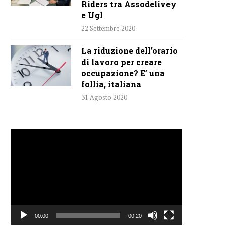
Riders tra Assodelivey
e Ugl
22 Settembre 2020
La riduzione dell’orario
di lavoro per creare
occupazione? E’ una
follia, italiana
31 Agosto 2020
Video
Player
00:00
00:20