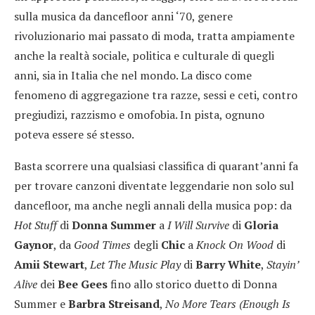
sulla musica da dancefloor anni ‘70, genere
rivoluzionario mai passato di moda, tratta ampiamente
anche la realtà sociale, politica e culturale di quegli
anni, sia in Italia che nel mondo. La disco come
fenomeno di aggregazione tra razze, sessi e ceti, contro
pregiudizi, razzismo e omofobia. In pista, ognuno
poteva essere sé stesso.
Basta scorrere una qualsiasi classifica di quarant’anni fa
per trovare canzoni diventate leggendarie non solo sul
dancefloor, ma anche negli annali della musica pop: da
Hot Stuff
di
Donna Summer
a
I Will Survive
di
Gloria
Gaynor
, da
Good Times
degli
Chic
a
Knock On Wood
di
Amii Stewart
,
Let The
Music Play
di
Barry White
,
Stayin’
Alive
dei
Bee Gees
fino allo storico duetto di Donna
Summer e
Barbra Streisand
,
No More Tears (Enough Is