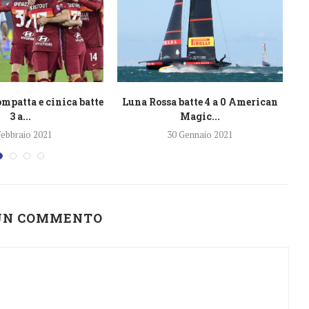
patta e cinica batte
Luna Rossa batte 4 a 0 American
La
3 a...
Magic...
Febbraio 2021
30 Gennaio 2021
 UN COMMENTO