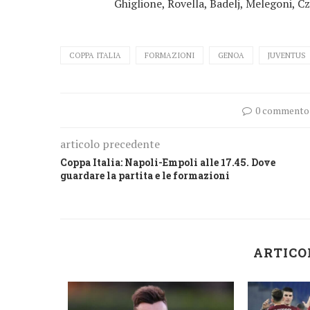
Ghiglione, Rovella, Badelj, Melegoni, C
COPPA ITALIA
FORMAZIONI
GENOA
JUVENTUS
0 commento
articolo precedente
Coppa Italia: Napoli-Empoli alle 17.45. Dove
guardare la partita e le formazioni
ARTICO