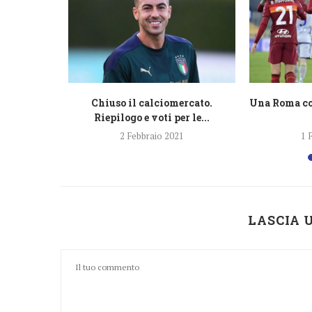
no la Lazio
Chiuso il calciomercato.
Una Roma com
Riepilogo e voti per le...
1
2 Febbraio 2021
1 
LASCIA