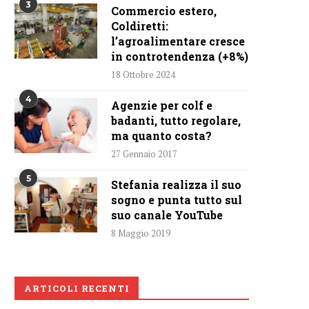
3
Commercio estero,
Coldiretti:
l’agroalimentare cresce
in controtendenza (+8%)
18 Ottobre 2024
4
Agenzie per colf e
badanti, tutto regolare,
ma quanto costa?
27 Gennaio 2017
5
Stefania realizza il suo
sogno e punta tutto sul
suo canale YouTube
8 Maggio 2019
ARTICOLI RECENTI