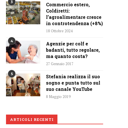
3
Commercio estero,
Coldiretti:
l’agroalimentare cresce
in controtendenza (+8%)
18 Ottobre 2024
4
Agenzie per colf e
badanti, tutto regolare,
ma quanto costa?
27 Gennaio 2017
5
Stefania realizza il suo
sogno e punta tutto sul
suo canale YouTube
8 Maggio 2019
ARTICOLI RECENTI