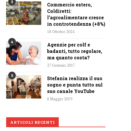
3
Commercio estero,
Coldiretti:
l’agroalimentare cresce
in controtendenza (+8%)
18 Ottobre 2024
4
Agenzie per colf e
badanti, tutto regolare,
ma quanto costa?
27 Gennaio 2017
5
Stefania realizza il suo
sogno e punta tutto sul
suo canale YouTube
8 Maggio 2019
ARTICOLI RECENTI