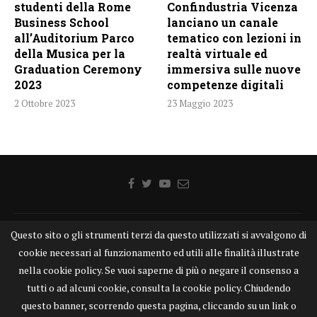
studenti della Rome
Confindustria Vicenza
Business School
lanciano un canale
all’Auditorium Parco
tematico con lezioni in
della Musica per la
realtà virtuale ed
Graduation Ceremony
immersiva sulle nuove
2023
competenze digitali
2 Ottobre 2023
23 Maggio 2023
Questo sito o gli strumenti terzi da questo utilizzati si avvalgono di
Home
Chi siamo
Disclaimer
Cookie
Contatti
cookie necessari al funzionamento ed utili alle finalità illustrate
Privacy Policy
KONGTV
nella cookie policy. Se vuoi saperne di più o negare il consenso a
KONGnews ©KONG Comunicazione s.r.l. - P.IVA: 15049871005
tutti o ad alcuni cookie, consulta la cookie policy. Chiudendo
Alcune delle foto pubblicate su KONGnews.it sono state prese da Internet,
questo banner, scorrendo questa pagina, cliccando su un link o
e valutate di pubblico dominio. Qualora i soggetti o gli autori delle stesse