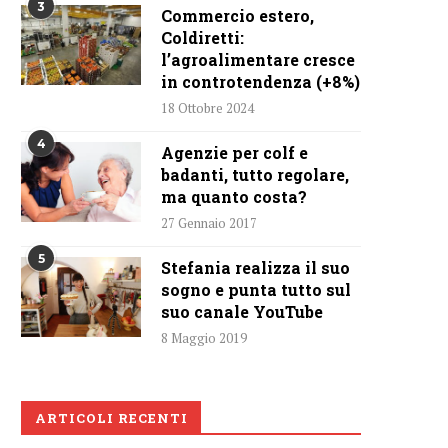
3
Commercio estero,
Coldiretti:
l’agroalimentare cresce
in controtendenza (+8%)
18 Ottobre 2024
4
Agenzie per colf e
badanti, tutto regolare,
ma quanto costa?
27 Gennaio 2017
5
Stefania realizza il suo
sogno e punta tutto sul
suo canale YouTube
8 Maggio 2019
ARTICOLI RECENTI