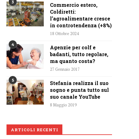
3
Commercio estero,
Coldiretti:
l’agroalimentare cresce
in controtendenza (+8%)
18 Ottobre 2024
4
Agenzie per colf e
badanti, tutto regolare,
ma quanto costa?
27 Gennaio 2017
5
Stefania realizza il suo
sogno e punta tutto sul
suo canale YouTube
8 Maggio 2019
ARTICOLI RECENTI