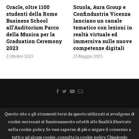
Oracle, oltre 1100
Scuola, Aura Group e
studenti della Rome
Confindustria Vicenza
Business School
lanciano un canale
all’Auditorium Parco
tematico con lezioni in
della Musica per la
realtà virtuale ed
Graduation Ceremony
immersiva sulle nuove
2023
competenze digitali
2 Ottobre 2023
23 Maggio 2023
Questo sito o gli strumenti terzi da questo utilizzati si avvalgono di
Home
Chi siamo
Disclaimer
Cookie
Contatti
cookie necessari al funzionamento ed utili alle finalità illustrate
Privacy Policy
KONGTV
nella cookie policy. Se vuoi saperne di più o negare il consenso a
KONGnews ©KONG Comunicazione s.r.l. - P.IVA: 15049871005
tutti o ad alcuni cookie, consulta la cookie policy. Chiudendo