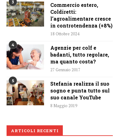
3
Commercio estero,
Coldiretti:
l’agroalimentare cresce
in controtendenza (+8%)
18 Ottobre 2024
4
Agenzie per colf e
badanti, tutto regolare,
ma quanto costa?
27 Gennaio 2017
5
Stefania realizza il suo
sogno e punta tutto sul
suo canale YouTube
8 Maggio 2019
ARTICOLI RECENTI