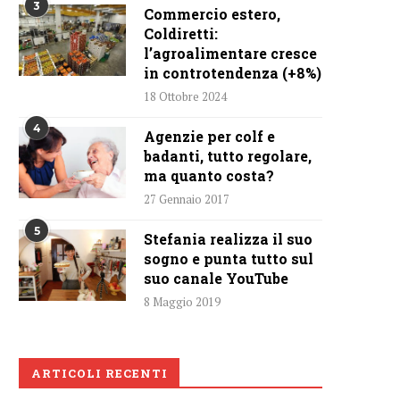
3
Commercio estero,
Coldiretti:
l’agroalimentare cresce
in controtendenza (+8%)
18 Ottobre 2024
4
Agenzie per colf e
badanti, tutto regolare,
ma quanto costa?
27 Gennaio 2017
5
Stefania realizza il suo
sogno e punta tutto sul
suo canale YouTube
8 Maggio 2019
ARTICOLI RECENTI