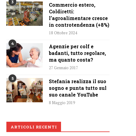
3
Commercio estero,
Coldiretti:
l’agroalimentare cresce
in controtendenza (+8%)
18 Ottobre 2024
4
Agenzie per colf e
badanti, tutto regolare,
ma quanto costa?
27 Gennaio 2017
5
Stefania realizza il suo
sogno e punta tutto sul
suo canale YouTube
8 Maggio 2019
ARTICOLI RECENTI