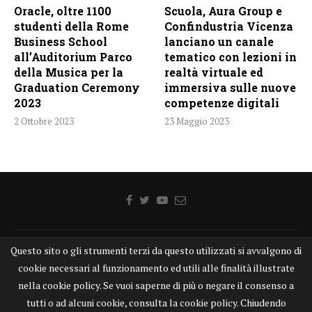
Oracle, oltre 1100
Scuola, Aura Group e
studenti della Rome
Confindustria Vicenza
Business School
lanciano un canale
all’Auditorium Parco
tematico con lezioni in
della Musica per la
realtà virtuale ed
Graduation Ceremony
immersiva sulle nuove
2023
competenze digitali
2 Ottobre 2023
23 Maggio 2023
Questo sito o gli strumenti terzi da questo utilizzati si avvalgono di
Home
Chi siamo
Disclaimer
Cookie
Contatti
cookie necessari al funzionamento ed utili alle finalità illustrate
Privacy Policy
KONGTV
nella cookie policy. Se vuoi saperne di più o negare il consenso a
KONGnews ©KONG Comunicazione s.r.l. - P.IVA: 15049871005
tutti o ad alcuni cookie, consulta la cookie policy. Chiudendo