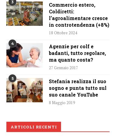
3
Commercio estero,
Coldiretti:
l’agroalimentare cresce
in controtendenza (+8%)
18 Ottobre 2024
4
Agenzie per colf e
badanti, tutto regolare,
ma quanto costa?
27 Gennaio 2017
5
Stefania realizza il suo
sogno e punta tutto sul
suo canale YouTube
8 Maggio 2019
ARTICOLI RECENTI