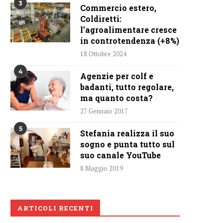
3
Commercio estero,
Coldiretti:
l’agroalimentare cresce
in controtendenza (+8%)
18 Ottobre 2024
4
Agenzie per colf e
badanti, tutto regolare,
ma quanto costa?
27 Gennaio 2017
5
Stefania realizza il suo
sogno e punta tutto sul
suo canale YouTube
8 Maggio 2019
ARTICOLI RECENTI