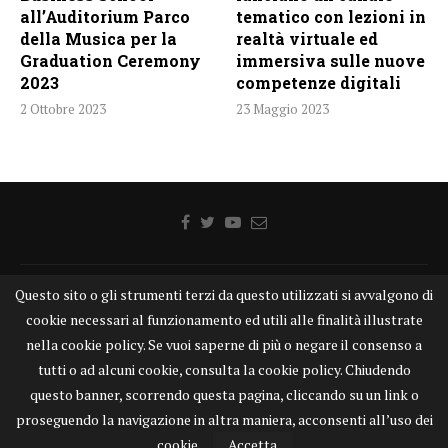
all’Auditorium Parco
tematico con lezioni in
della Musica per la
realtà virtuale ed
Graduation Ceremony
immersiva sulle nuove
2023
competenze digitali
2 Ottobre 2023
23 Maggio 2023
Questo sito o gli strumenti terzi da questo utilizzati si avvalgono di
Home
Chi siamo
Disclaimer
Cookie
Contatti
cookie necessari al funzionamento ed utili alle finalità illustrate
Privacy Policy
KONGTV
nella cookie policy. Se vuoi saperne di più o negare il consenso a
KONGnews ©KONG Comunicazione s.r.l. - P.IVA: 15049871005
tutti o ad alcuni cookie, consulta la cookie policy. Chiudendo
Alcune delle foto pubblicate su KONGnews.it sono state prese da Internet,
questo banner, scorrendo questa pagina, cliccando su un link o
e valutate di pubblico dominio. Qualora i soggetti o gli autori delle stesse
proseguendo la navigazione in altra maniera, acconsenti all’uso dei
avessero qualcosa da eccepire alla loro pubblicazione, non esitino a
segnalarlo alla redazione. Contatti:
redazione@kongnews.it
cookie.
Accetta