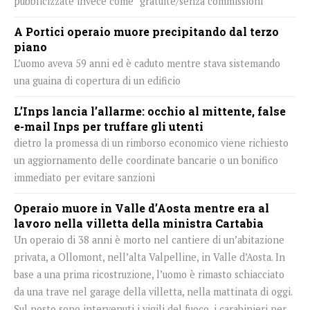
pubblicizzate invece come “gratuite/senza commissioni”
A Portici operaio muore precipitando dal terzo
piano
L’uomo aveva 59 anni ed è caduto mentre stava sistemando
una guaina di copertura di un edificio
L’Inps lancia l’allarme: occhio al mittente, false
e-mail Inps per truffare gli utenti
dietro la promessa di un rimborso economico viene richiesto
un aggiornamento delle coordinate bancarie o un bonifico
immediato per evitare sanzioni
Operaio muore in Valle d’Aosta mentre era al
lavoro nella villetta della ministra Cartabia
Un operaio di 38 anni è morto nel cantiere di un’abitazione
privata, a Ollomont, nell’alta Valpelline, in Valle d’Aosta. In
base a una prima ricostruzione, l’uomo è rimasto schiacciato
da una trave nel garage della villetta, nella mattinata di oggi.
Sul posto sono intervenuti i vigili del fuoco, i carabinieri per