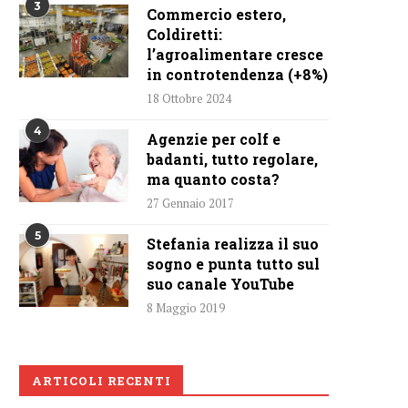
3
Commercio estero,
Coldiretti:
l’agroalimentare cresce
in controtendenza (+8%)
18 Ottobre 2024
4
Agenzie per colf e
badanti, tutto regolare,
ma quanto costa?
27 Gennaio 2017
5
Stefania realizza il suo
sogno e punta tutto sul
suo canale YouTube
8 Maggio 2019
ARTICOLI RECENTI