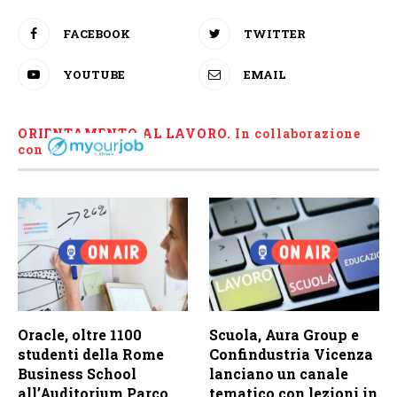
FACEBOOK
TWITTER
YOUTUBE
EMAIL
ORIENTAMENTO AL LAVORO.
I
n collaborazione
con
Oracle, oltre 1100
Scuola, Aura Group e
studenti della Rome
Confindustria Vicenza
Business School
lanciano un canale
all’Auditorium Parco
tematico con lezioni in