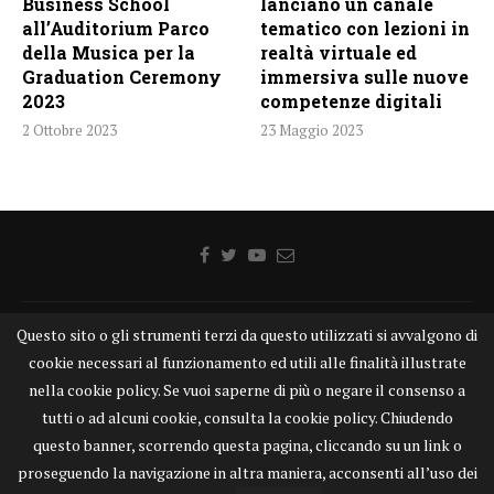
Business School
lanciano un canale
all’Auditorium Parco
tematico con lezioni in
della Musica per la
realtà virtuale ed
Graduation Ceremony
immersiva sulle nuove
2023
competenze digitali
2 Ottobre 2023
23 Maggio 2023
Questo sito o gli strumenti terzi da questo utilizzati si avvalgono di
Home
Chi siamo
Disclaimer
Cookie
Contatti
cookie necessari al funzionamento ed utili alle finalità illustrate
Privacy Policy
KONGTV
nella cookie policy. Se vuoi saperne di più o negare il consenso a
KONGnews ©KONG Comunicazione s.r.l. - P.IVA: 15049871005
tutti o ad alcuni cookie, consulta la cookie policy. Chiudendo
Alcune delle foto pubblicate su KONGnews.it sono state prese da Internet,
questo banner, scorrendo questa pagina, cliccando su un link o
e valutate di pubblico dominio. Qualora i soggetti o gli autori delle stesse
proseguendo la navigazione in altra maniera, acconsenti all’uso dei
avessero qualcosa da eccepire alla loro pubblicazione, non esitino a
segnalarlo alla redazione. Contatti:
redazione@kongnews.it