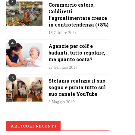
3
Commercio estero,
Coldiretti:
l’agroalimentare cresce
in controtendenza (+8%)
18 Ottobre 2024
4
Agenzie per colf e
badanti, tutto regolare,
ma quanto costa?
27 Gennaio 2017
5
Stefania realizza il suo
sogno e punta tutto sul
suo canale YouTube
8 Maggio 2019
ARTICOLI RECENTI