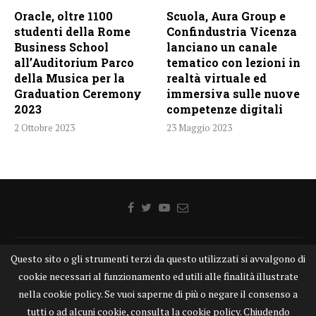
Oracle, oltre 1100
Scuola, Aura Group e
studenti della Rome
Confindustria Vicenza
Business School
lanciano un canale
all’Auditorium Parco
tematico con lezioni in
della Musica per la
realtà virtuale ed
Graduation Ceremony
immersiva sulle nuove
2023
competenze digitali
2 Ottobre 2023
23 Maggio 2023
Questo sito o gli strumenti terzi da questo utilizzati si avvalgono di
Home
Chi siamo
Disclaimer
Cookie
Contatti
cookie necessari al funzionamento ed utili alle finalità illustrate
Privacy Policy
KONGTV
nella cookie policy. Se vuoi saperne di più o negare il consenso a
KONGnews ©KONG Comunicazione s.r.l. - P.IVA: 15049871005
tutti o ad alcuni cookie, consulta la cookie policy. Chiudendo