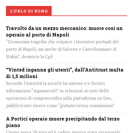
L'URLO DI KONG
Travolto da un mezzo meccanico: muore così un
operaio al porto di Napoli
“L’ennesima tragedia che colpisce i lavoratori portuali del
porto di Napoli, ma anche di Salerno e Castellammare di
Stabia”, denuncia la Cgil
“Vinted inganna gli utenti”, dall’Antitrust multa
di 1,5 milioni
Secondo l’Autorità la società ha omesso e/o fornito
informazioni “ingannevoli” in relazione ai costi delle
operazioni di compravendita sulla piattaforma on line,
pubblicizzate invece come “gratuite/senza commissioni”
A Portici operaio muore precipitando dal terzo
piano
L’uomo aveva 59 anni ed è caduto mentre stava sistemando