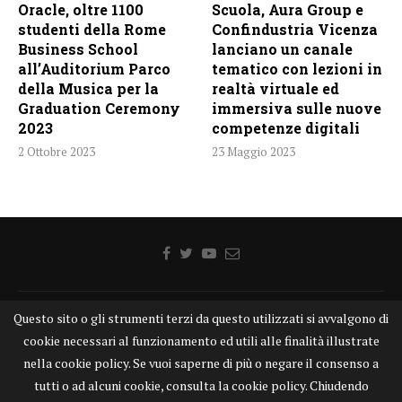
Oracle, oltre 1100
Scuola, Aura Group e
studenti della Rome
Confindustria Vicenza
Business School
lanciano un canale
all’Auditorium Parco
tematico con lezioni in
della Musica per la
realtà virtuale ed
Graduation Ceremony
immersiva sulle nuove
2023
competenze digitali
2 Ottobre 2023
23 Maggio 2023
Questo sito o gli strumenti terzi da questo utilizzati si avvalgono di
Home
Chi siamo
Disclaimer
Cookie
Contatti
cookie necessari al funzionamento ed utili alle finalità illustrate
Privacy Policy
KONGTV
nella cookie policy. Se vuoi saperne di più o negare il consenso a
KONGnews ©KONG Comunicazione s.r.l. - P.IVA: 15049871005
tutti o ad alcuni cookie, consulta la cookie policy. Chiudendo