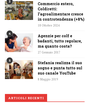
3
Commercio estero,
Coldiretti:
l’agroalimentare cresce
in controtendenza (+8%)
18 Ottobre 2024
4
Agenzie per colf e
badanti, tutto regolare,
ma quanto costa?
27 Gennaio 2017
5
Stefania realizza il suo
sogno e punta tutto sul
suo canale YouTube
8 Maggio 2019
ARTICOLI RECENTI