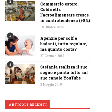
3
Commercio estero,
Coldiretti:
l’agroalimentare cresce
in controtendenza (+8%)
18 Ottobre 2024
4
Agenzie per colf e
badanti, tutto regolare,
ma quanto costa?
27 Gennaio 2017
5
Stefania realizza il suo
sogno e punta tutto sul
suo canale YouTube
8 Maggio 2019
ARTICOLI RECENTI