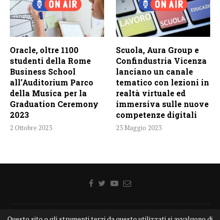
Oracle, oltre 1100
Scuola, Aura Group e
studenti della Rome
Confindustria Vicenza
Business School
lanciano un canale
all’Auditorium Parco
tematico con lezioni in
della Musica per la
realtà virtuale ed
Graduation Ceremony
immersiva sulle nuove
2023
competenze digitali
2 Ottobre 2023
23 Maggio 2023
Questo sito o gli strumenti terzi da questo utilizzati si avvalgono di
Home
Chi siamo
Disclaimer
Cookie
Contatti