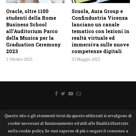
Oracle, oltre 1100
Scuola, Aura Group e
studenti della Rome
Confindustria Vicenza
Business School
lanciano un canale
all’Auditorium Parco
tematico con lezioni in
della Musica per la
realtà virtuale ed
Graduation Ceremony
immersiva sulle nuove
2023
competenze digitali
2 Ottobre 2023
23 Maggio 2023
Questo sito o gli strumenti terzi da questo utilizzati si avvalgono di
Home
Chi siamo
Disclaimer
Cookie
Contatti
cookie necessari al funzionamento ed utili alle finalità illustrate
Privacy Policy
KONGTV
nella cookie policy. Se vuoi saperne di più o negare il consenso a
KONGnews ©KONG Comunicazione s.r.l. - P.IVA: 15049871005