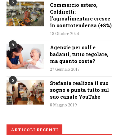
3
Commercio estero,
Coldiretti:
l’agroalimentare cresce
in controtendenza (+8%)
18 Ottobre 2024
4
Agenzie per colf e
badanti, tutto regolare,
ma quanto costa?
27 Gennaio 2017
5
Stefania realizza il suo
sogno e punta tutto sul
suo canale YouTube
8 Maggio 2019
ARTICOLI RECENTI