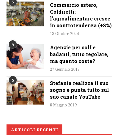
3
Commercio estero,
Coldiretti:
l’agroalimentare cresce
in controtendenza (+8%)
18 Ottobre 2024
4
Agenzie per colf e
badanti, tutto regolare,
ma quanto costa?
27 Gennaio 2017
5
Stefania realizza il suo
sogno e punta tutto sul
suo canale YouTube
8 Maggio 2019
ARTICOLI RECENTI