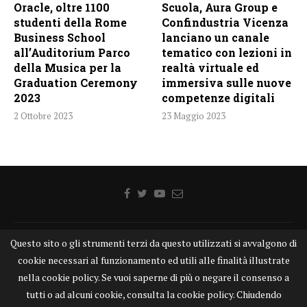
Oracle, oltre 1100
Scuola, Aura Group e
studenti della Rome
Confindustria Vicenza
Business School
lanciano un canale
all’Auditorium Parco
tematico con lezioni in
della Musica per la
realtà virtuale ed
Graduation Ceremony
immersiva sulle nuove
2023
competenze digitali
2 Ottobre 2023
23 Maggio 2023
Questo sito o gli strumenti terzi da questo utilizzati si avvalgono di
Home
Chi siamo
Disclaimer
Cookie
Contatti
cookie necessari al funzionamento ed utili alle finalità illustrate
Privacy Policy
KONGTV
nella cookie policy. Se vuoi saperne di più o negare il consenso a
KONGnews ©KONG Comunicazione s.r.l. - P.IVA: 15049871005
tutti o ad alcuni cookie, consulta la cookie policy. Chiudendo