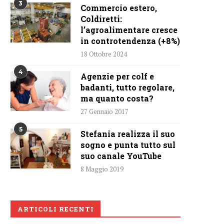
3
Commercio estero,
Coldiretti:
l’agroalimentare cresce
in controtendenza (+8%)
18 Ottobre 2024
4
Agenzie per colf e
badanti, tutto regolare,
ma quanto costa?
27 Gennaio 2017
5
Stefania realizza il suo
sogno e punta tutto sul
suo canale YouTube
8 Maggio 2019
ARTICOLI RECENTI