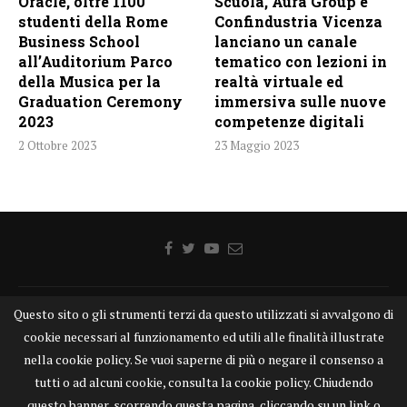
Oracle, oltre 1100
Scuola, Aura Group e
studenti della Rome
Confindustria Vicenza
Business School
lanciano un canale
all’Auditorium Parco
tematico con lezioni in
della Musica per la
realtà virtuale ed
Graduation Ceremony
immersiva sulle nuove
2023
competenze digitali
2 Ottobre 2023
23 Maggio 2023
Questo sito o gli strumenti terzi da questo utilizzati si avvalgono di
Home
Chi siamo
Disclaimer
Cookie
Contatti
cookie necessari al funzionamento ed utili alle finalità illustrate
Privacy Policy
KONGTV
nella cookie policy. Se vuoi saperne di più o negare il consenso a
KONGnews ©KONG Comunicazione s.r.l. - P.IVA: 15049871005
tutti o ad alcuni cookie, consulta la cookie policy. Chiudendo
Alcune delle foto pubblicate su KONGnews.it sono state prese da Internet,
questo banner, scorrendo questa pagina, cliccando su un link o